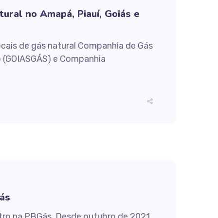
ural no Amapá, Piauí, Goiás e
locais de gás natural Companhia de Gás
o (GOIASGÁS) e Companhia
Gás
tro na PBGás. Desde outubro de 2021,