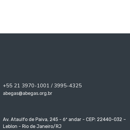
1
2
3
4
5
6
+55 21 3970-1001 / 3995-4325
abegas@abegas.org.br
Av. Ataulfo de Paiva, 245 - 6º andar - CEP: 22440-032 –
Leblon - Rio de Janeiro/RJ