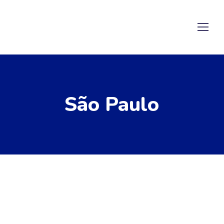
São Paulo
22/05/2026
by
ABEGAS Redacao
Notícias
SP pode gerar biometano
suficiente para abastecer 2,8