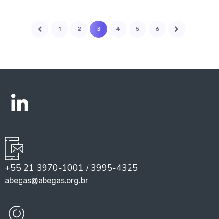
1
2
3
4
5
6
+55 21 3970-1001 / 3995-4325
abegas@abegas.org.br