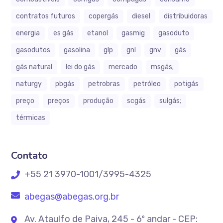
contratos futuros
copergás
diesel
distribuidoras
energia
es gás
etanol
gasmig
gasoduto
gasodutos
gasolina
glp
gnl
gnv
gás
gás natural
lei do gás
mercado
msgás;
naturgy
pbgás
petrobras
petróleo
potigás
preço
preços
produção
scgás
sulgás;
térmicas
Contato
+55 21 3970-1001/3995-4325
abegas@abegas.org.br
Av. Ataulfo de Paiva, 245 - 6º andar - CEP: