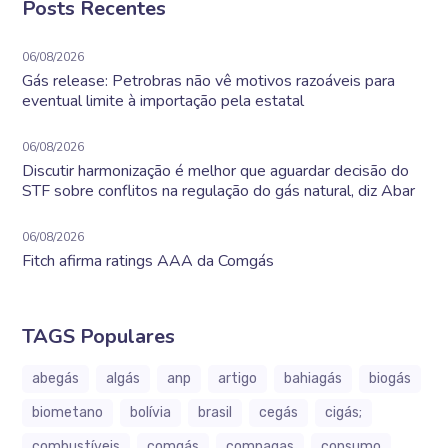
Posts Recentes
06/08/2026
Gás release: Petrobras não vê motivos razoáveis para
eventual limite à importação pela estatal
06/08/2026
Discutir harmonização é melhor que aguardar decisão do
STF sobre conflitos na regulação do gás natural, diz Abar
06/08/2026
Fitch afirma ratings AAA da Comgás
TAGS Populares
abegás
algás
anp
artigo
bahiagás
biogás
biometano
bolívia
brasil
cegás
cigás;
combustíveis
comgás
compagas
consumo