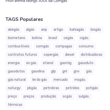
Fitch afirma ratings AAA da Comgás
TAGS Populares
abegás
algás
anp
artigo
bahiagás
biogás
biometano
bolívia
brasil
cegás
cigás;
combustíveis
comgás
compagas
consumo
contratos futuros
copergás
diesel
distribuidoras
energia
es gás
etanol
gasmig
gasoduto
gasodutos
gasolina
glp
gnl
gnv
gás
gás natural
lei do gás
mercado
msgás;
naturgy
pbgás
petrobras
petróleo
potigás
preço
preços
produção
scgás
sulgás;
térmicas