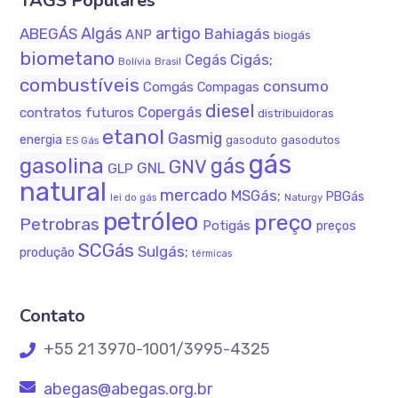
TAGS Populares
Algás
artigo
ABEGÁS
Bahiagás
ANP
biogás
biometano
Cigás;
Cegás
Bolívia
Brasil
combustíveis
consumo
Comgás
Compagas
diesel
Copergás
contratos futuros
distribuidoras
etanol
Gasmig
energia
gasodutos
gasoduto
ES Gás
gás
gasolina
gás
GNV
GNL
GLP
natural
mercado
MSGás;
PBGás
Naturgy
lei do gás
petróleo
preço
Petrobras
Potigás
preços
SCGás
Sulgás;
produção
térmicas
Contato
+55 21 3970-1001/3995-4325
abegas@abegas.org.br