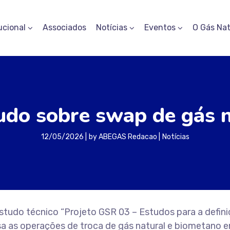
ucional
Associados
Notícias
Eventos
O Gás Nat
udo sobre swap de gás 
12/05/2026
by
ABEGAS Redacao
Notícias
 estudo técnico “Projeto GSR 03 – Estudos para a defini
sa as operações de troca de gás natural e biometano e