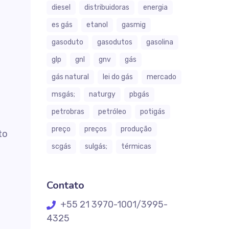
diesel
distribuidoras
energia
es gás
etanol
gasmig
gasoduto
gasodutos
gasolina
glp
gnl
gnv
gás
gás natural
lei do gás
mercado
msgás;
naturgy
pbgás
petrobras
petróleo
potigás
preço
preços
produção
to
scgás
sulgás;
térmicas
Contato
+55 21 3970-1001/3995-
4325