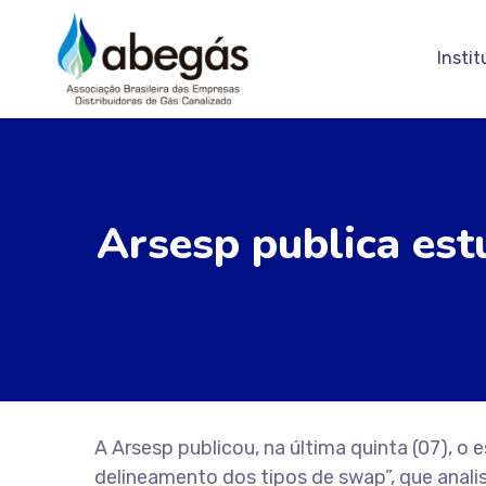
Instit
Arsesp publica est
A Arsesp publicou, na última quinta (07), o
delineamento dos tipos de swap”, que anali