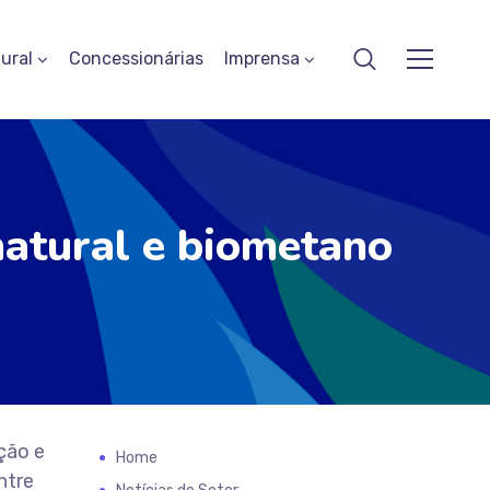
ural
Concessionárias
Imprensa
natural e biometano
ção e
Home
ntre