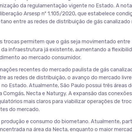
rnização da regulamentação vigente no Estado. A nota
eliberação Arsesp nº 1.105/2020, que estabelece condi
etano entre as redes de distribuição de gás canalizado
 trocas permitem que o gás seja movimentado entre
 da infraestrutura já existente, aumentando a flexibili
endimento ao mercado consumidor.
rmações recentes do mercado paulista de gás canaliza
re as redes de distribuição, o avanço do mercado livre
no Estado. Atualmente, São Paulo possui três áreas d
la Comgás, Necta e Naturgy. A expansão das conexões
latórios mais claros para viabilizar operações de tro
ntes do mercado.
da produção e consumo do biometano. Atualmente, par
oncentrada na área da Necta, enquanto o maior merca