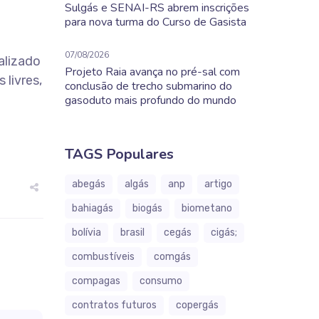
Sulgás e SENAI-RS abrem inscrições
para nova turma do Curso de Gasista
07/08/2026
alizado
Projeto Raia avança no pré-sal com
 livres,
conclusão de trecho submarino do
gasoduto mais profundo do mundo
TAGS Populares
abegás
algás
anp
artigo
bahiagás
biogás
biometano
bolívia
brasil
cegás
cigás;
combustíveis
comgás
compagas
consumo
contratos futuros
copergás