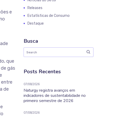
Notícias do Setor
Releases
ções e
Estatísticas de Consumo
 no
Destaque
Busca
dade
do, que
 de gás
Posts Recentes
e
 entre
07/08/2026
ca de
Naturgy registra avanços em
indicadores de sustentabilidade no
primeiro semestre de 2026
te
07/08/2026
do