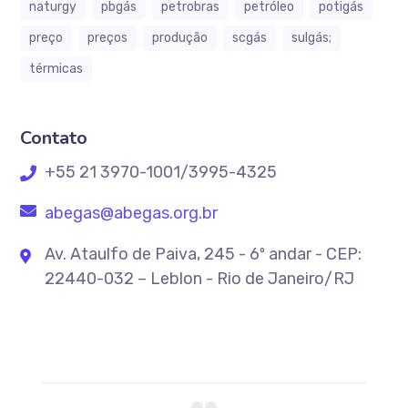
naturgy
pbgás
petrobras
petróleo
potigás
preço
preços
produção
scgás
sulgás;
térmicas
Contato
+55 21 3970-1001/3995-4325
abegas@abegas.org.br
Av. Ataulfo de Paiva, 245 - 6º andar - CEP:
22440-032 – Leblon - Rio de Janeiro/RJ