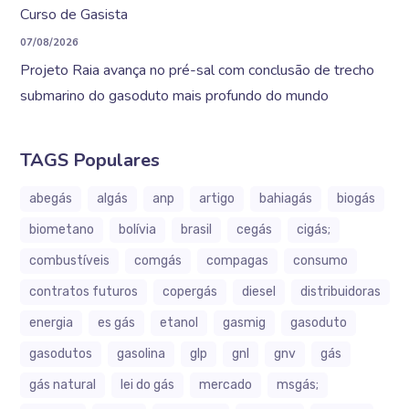
Curso de Gasista
07/08/2026
Projeto Raia avança no pré-sal com conclusão de trecho
submarino do gasoduto mais profundo do mundo
TAGS Populares
abegás
algás
anp
artigo
bahiagás
biogás
biometano
bolívia
brasil
cegás
cigás;
combustíveis
comgás
compagas
consumo
contratos futuros
copergás
diesel
distribuidoras
energia
es gás
etanol
gasmig
gasoduto
gasodutos
gasolina
glp
gnl
gnv
gás
gás natural
lei do gás
mercado
msgás;