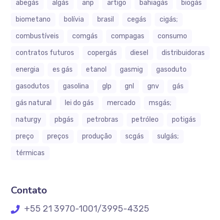
abegás
algás
anp
artigo
bahiagás
biogás
biometano
bolívia
brasil
cegás
cigás;
combustíveis
comgás
compagas
consumo
contratos futuros
copergás
diesel
distribuidoras
energia
es gás
etanol
gasmig
gasoduto
gasodutos
gasolina
glp
gnl
gnv
gás
gás natural
lei do gás
mercado
msgás;
naturgy
pbgás
petrobras
petróleo
potigás
preço
preços
produção
scgás
sulgás;
térmicas
Contato
+55 21 3970-1001/3995-4325