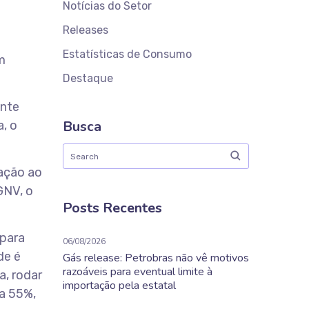
Notícias do Setor
Releases
Estatísticas de Consumo
m
Destaque
ante
Busca
, o
ação ao
GNV, o
Posts Recentes
 para
06/08/2026
de é
Gás release: Petrobras não vê motivos
razoáveis para eventual limite à
, rodar
importação pela estatal
a 55%,