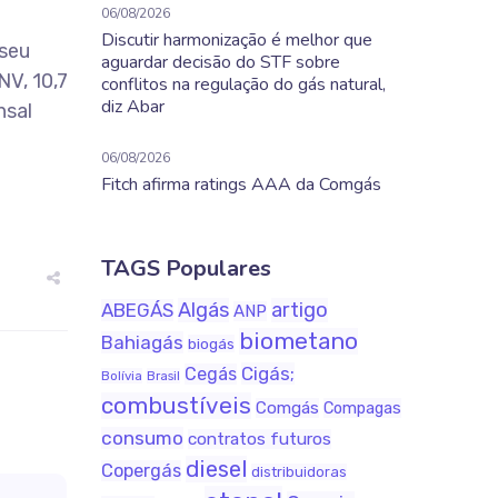
06/08/2026
Discutir harmonização é melhor que
 seu
aguardar decisão do STF sobre
NV, 10,7
conflitos na regulação do gás natural,
diz Abar
nsal
06/08/2026
Fitch afirma ratings AAA da Comgás
TAGS Populares
Algás
artigo
ABEGÁS
ANP
biometano
Bahiagás
biogás
Cigás;
Cegás
Bolívia
Brasil
combustíveis
Comgás
Compagas
consumo
contratos futuros
diesel
Copergás
distribuidoras