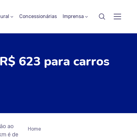
ural
Concessionárias
Imprensa
R$ 623 para carros
ão ao
Home
km é de