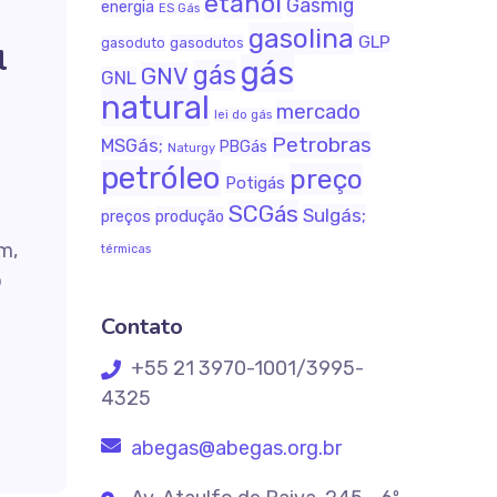
etanol
Gasmig
energia
ES Gás
gasolina
GLP
gasodutos
gasoduto
l
gás
gás
GNV
GNL
natural
mercado
lei do gás
Petrobras
MSGás;
PBGás
Naturgy
petróleo
preço
Potigás
SCGás
Sulgás;
produção
preços
m,
térmicas
o
Contato
+55 21 3970-1001/3995-
4325
abegas@abegas.org.br