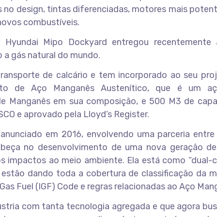
s no design, tintas diferenciadas, motores mais pote
 novos combustíveis.
no Hyundai Mipo Dockyard entregou recentemente à
o a gás natural do mundo.
transporte de calcário e tem incorporado ao seu pro
eito de Aço Manganês Austenítico, que é um a
e Manganês em sua composição, e 500 M3 de capa
SCO e aprovado pela Lloyd’s Register.
anunciado em 2016, envolvendo uma parceria entre a
abeça no desenvolvimento de uma nova geração de
 impactos ao meio ambiente. Ela está como “dual-cla
r estão dando toda a cobertura de classificação da 
Gas Fuel (IGF) Code e regras relacionadas ao Aço Man
stria com tanta tecnologia agregada e que agora bu