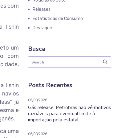
Notícias do Setor
ntes com
Releases
Estatísticas de Consumo
 Ilshin
Destaque
jeto um
Busca
ço com
cidade,
Posts Recentes
 Ilshin
 navios
06/08/2026
ss”, já
Gás release: Petrobras não vê motivos
mesma e
razoáveis para eventual limite à
ganês.
importação pela estatal
sca uma
06/08/2026