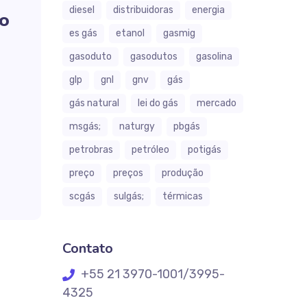
diesel
distribuidoras
energia
ço
es gás
etanol
gasmig
gasoduto
gasodutos
gasolina
glp
gnl
gnv
gás
gás natural
lei do gás
mercado
msgás;
naturgy
pbgás
petrobras
petróleo
potigás
preço
preços
produção
scgás
sulgás;
térmicas
Contato
+55 21 3970-1001/3995-
4325