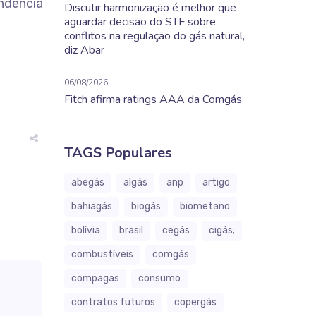
ndência
Discutir harmonização é melhor que
aguardar decisão do STF sobre
conflitos na regulação do gás natural,
diz Abar
06/08/2026
Fitch afirma ratings AAA da Comgás
TAGS Populares
abegás
algás
anp
artigo
bahiagás
biogás
biometano
bolívia
brasil
cegás
cigás;
combustíveis
comgás
compagas
consumo
contratos futuros
copergás