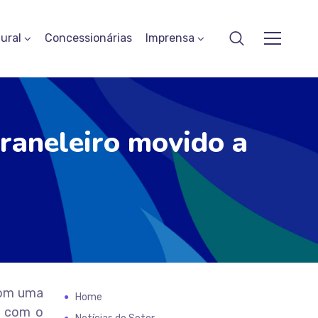
ural
Concessionárias
Imprensa
graneleiro movido a
com uma
Home
s com o