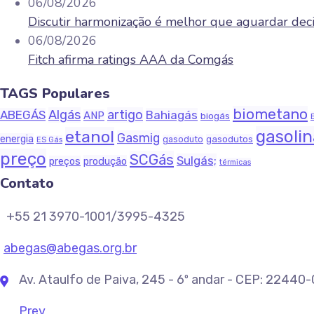
06/08/2026
Discutir harmonização é melhor que aguardar decis
06/08/2026
Fitch afirma ratings AAA da Comgás
TAGS Populares
biometano
Algás
artigo
ABEGÁS
Bahiagás
ANP
biogás
gasoli
etanol
Gasmig
energia
gasodutos
gasoduto
ES Gás
preço
SCGás
Sulgás;
produção
preços
térmicas
Contato
+55 21 3970-1001/3995-4325
abegas@abegas.org.br
Av. Ataulfo de Paiva, 245 - 6º andar - CEP: 22440
Prev