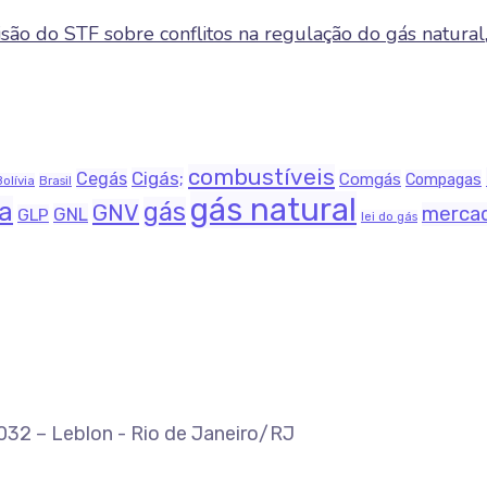
ão do STF sobre conflitos na regulação do gás natural,
combustíveis
Cigás;
Cegás
Comgás
Compagas
Bolívia
Brasil
gás natural
na
gás
GNV
merca
GNL
GLP
lei do gás
-032 – Leblon - Rio de Janeiro/RJ