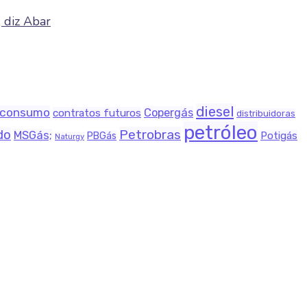
 diz Abar
diesel
consumo
Copergás
contratos futuros
distribuidoras
petróleo
Petrobras
do
MSGás;
Potigás
PBGás
Naturgy