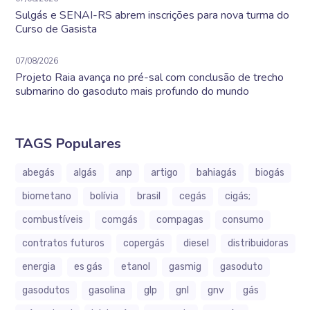
Sulgás e SENAI-RS abrem inscrições para nova turma do
Curso de Gasista
07/08/2026
Projeto Raia avança no pré-sal com conclusão de trecho
submarino do gasoduto mais profundo do mundo
TAGS Populares
abegás
algás
anp
artigo
bahiagás
biogás
biometano
bolívia
brasil
cegás
cigás;
combustíveis
comgás
compagas
consumo
contratos futuros
copergás
diesel
distribuidoras
energia
es gás
etanol
gasmig
gasoduto
gasodutos
gasolina
glp
gnl
gnv
gás