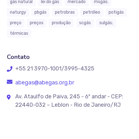
gás natural
lei do gás
mercado
msgás;
naturgy
pbgás
petrobras
petróleo
potigás
preço
preços
produção
scgás
sulgás;
térmicas
Contato
+55 21 3970-1001/3995-4325
abegas@abegas.org.br
Av. Ataulfo de Paiva, 245 - 6º andar - CEP:
22440-032 – Leblon - Rio de Janeiro/RJ