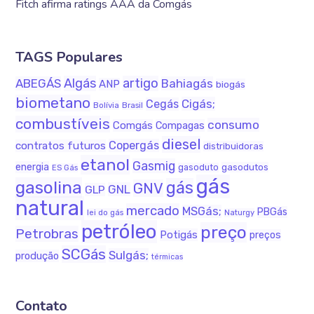
Fitch afirma ratings AAA da Comgás
TAGS Populares
Algás
artigo
ABEGÁS
Bahiagás
ANP
biogás
biometano
Cigás;
Cegás
Bolívia
Brasil
combustíveis
consumo
Comgás
Compagas
diesel
Copergás
contratos futuros
distribuidoras
etanol
Gasmig
energia
gasodutos
gasoduto
ES Gás
gás
gasolina
gás
GNV
GNL
GLP
natural
mercado
MSGás;
PBGás
lei do gás
Naturgy
petróleo
preço
Petrobras
Potigás
preços
SCGás
Sulgás;
produção
térmicas
Contato