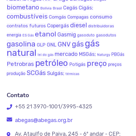
biometano
Cigás;
Cegás
Bolívia
Brasil
combustíveis
consumo
Comgás
Compagas
diesel
Copergás
contratos futuros
distribuidoras
etanol
Gasmig
energia
gasodutos
gasoduto
ES Gás
gás
gasolina
gás
GNV
GNL
GLP
natural
mercado
MSGás;
PBGás
lei do gás
Naturgy
petróleo
preço
Petrobras
Potigás
preços
SCGás
Sulgás;
produção
térmicas
Contato
+55 21 3970-1001/3995-4325
abegas@abegas.org.br
Av. Ataulfo de Paiva, 245 - 6º andar - CEP: