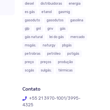
diesel
distribuidoras
energia
es gás
etanol
gasmig
gasoduto
gasodutos
gasolina
glp
gnl
gnv
gás
gás natural
lei do gás
mercado
msgás;
naturgy
pbgás
petrobras
petróleo
potigás
preço
preços
produção
scgás
sulgás;
térmicas
Contato
+55 21 3970-1001/3995-
4325