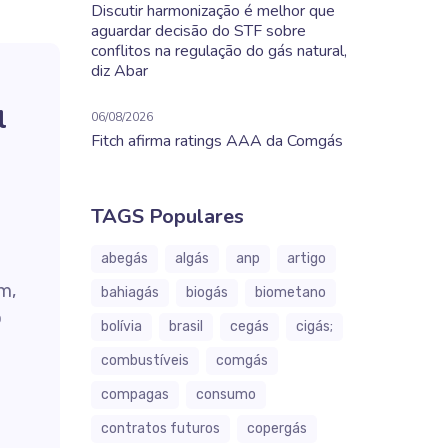
Discutir harmonização é melhor que
aguardar decisão do STF sobre
conflitos na regulação do gás natural,
diz Abar
l
06/08/2026
Fitch afirma ratings AAA da Comgás
TAGS Populares
abegás
algás
anp
artigo
m,
bahiagás
biogás
biometano
o
bolívia
brasil
cegás
cigás;
combustíveis
comgás
compagas
consumo
contratos futuros
copergás