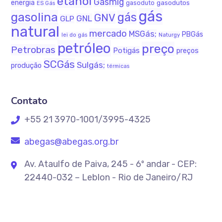
etanol
Gasmig
energia
gasodutos
gasoduto
ES Gás
gás
gasolina
gás
GNV
GNL
GLP
natural
mercado
MSGás;
PBGás
Naturgy
lei do gás
petróleo
preço
Petrobras
Potigás
preços
SCGás
Sulgás;
produção
térmicas
Contato
+55 21 3970-1001/3995-4325
abegas@abegas.org.br
Av. Ataulfo de Paiva, 245 - 6º andar - CEP:
22440-032 – Leblon - Rio de Janeiro/RJ