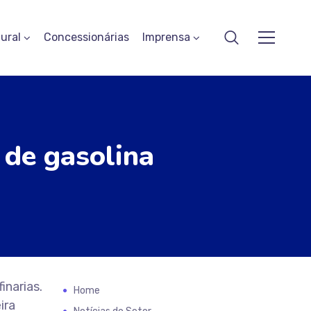
ural
Concessionárias
Imprensa
 de gasolina
inarias.
Home
ira