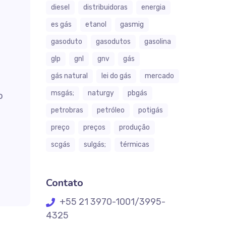
diesel
distribuidoras
energia
es gás
etanol
gasmig
gasoduto
gasodutos
gasolina
glp
gnl
gnv
gás
gás natural
lei do gás
mercado
msgás;
naturgy
pbgás
o
petrobras
petróleo
potigás
preço
preços
produção
scgás
sulgás;
térmicas
Contato
+55 21 3970-1001/3995-
4325