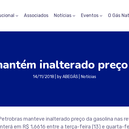
ucional
Associados
Notícias
Eventos
O Gás Nat
antém inalterado preço
14/11/2018
by
ABEGÁS
Notícias
etrobras manteve inalterado preço da gasolina nas ref
nterá em R$ 1,6616 entre a terça-feira (13) e quarta-fe