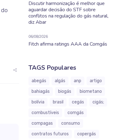
Discutir harmonização é melhor que
aguardar decisão do STF sobre
o do
conflitos na regulação do gás natural,
diz Abar
06/08/2026
Fitch afirma ratings AAA da Comgás
TAGS Populares
abegás
algás
anp
artigo
bahiagás
biogás
biometano
bolívia
brasil
cegás
cigás;
combustíveis
comgás
compagas
consumo
contratos futuros
copergás