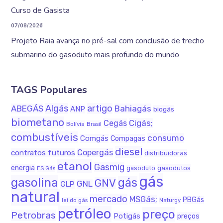
Curso de Gasista
07/08/2026
Projeto Raia avança no pré-sal com conclusão de trecho
submarino do gasoduto mais profundo do mundo
TAGS Populares
Algás
artigo
ABEGÁS
Bahiagás
ANP
biogás
biometano
Cigás;
Cegás
Bolívia
Brasil
combustíveis
consumo
Comgás
Compagas
diesel
Copergás
contratos futuros
distribuidoras
etanol
Gasmig
energia
gasodutos
gasoduto
ES Gás
gás
gasolina
gás
GNV
GNL
GLP
natural
mercado
MSGás;
PBGás
Naturgy
lei do gás
petróleo
preço
Petrobras
Potigás
preços