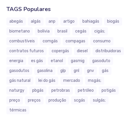
TAGS Populares
abegás
algás
anp
artigo
bahiagás
biogás
biometano
bolívia
brasil
cegás
cigás;
combustíveis
comgás
compagas
consumo
contratos futuros
copergás
diesel
distribuidoras
energia
es gás
etanol
gasmig
gasoduto
gasodutos
gasolina
glp
gnl
gnv
gás
gás natural
lei do gás
mercado
msgás;
naturgy
pbgás
petrobras
petróleo
potigás
preço
preços
produção
scgás
sulgás;
térmicas