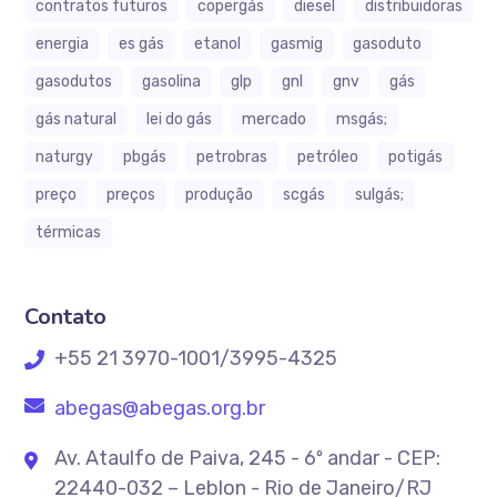
contratos futuros
copergás
diesel
distribuidoras
energia
es gás
etanol
gasmig
gasoduto
gasodutos
gasolina
glp
gnl
gnv
gás
gás natural
lei do gás
mercado
msgás;
naturgy
pbgás
petrobras
petróleo
potigás
preço
preços
produção
scgás
sulgás;
térmicas
Contato
+55 21 3970-1001/3995-4325
abegas@abegas.org.br
Av. Ataulfo de Paiva, 245 - 6º andar - CEP:
22440-032 – Leblon - Rio de Janeiro/RJ