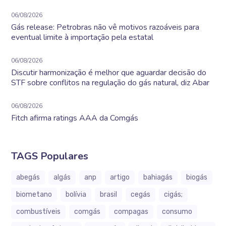
06/08/2026
Gás release: Petrobras não vê motivos razoáveis para
eventual limite à importação pela estatal
06/08/2026
Discutir harmonização é melhor que aguardar decisão do
STF sobre conflitos na regulação do gás natural, diz Abar
06/08/2026
Fitch afirma ratings AAA da Comgás
TAGS Populares
abegás
algás
anp
artigo
bahiagás
biogás
biometano
bolívia
brasil
cegás
cigás;
combustíveis
comgás
compagas
consumo