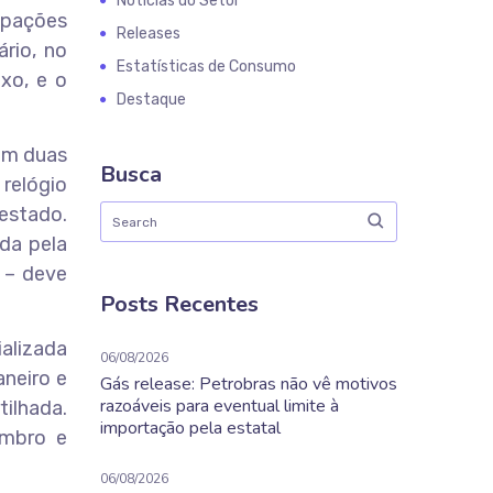
Notícias do Setor
ipações
Releases
ário, no
Estatísticas de Consumo
xo, e o
Destaque
 em duas
Busca
relógio
 estado.
da pela
 – deve
Posts Recentes
ializada
06/08/2026
aneiro e
Gás release: Petrobras não vê motivos
razoáveis para eventual limite à
ilhada.
importação pela estatal
embro e
06/08/2026