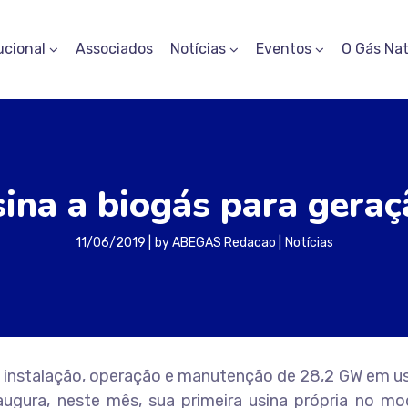
ucional
Associados
Notícias
Eventos
O Gás Nat
ina a biogás para gera
11/06/2019
by
ABEGAS Redacao
Notícias
 instalação, operação e manutenção de 28,2 GW em us
augura, neste mês, sua primeira usina própria no mo