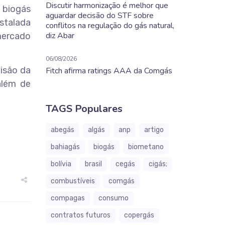
Discutir harmonização é melhor que
a biogás
aguardar decisão do STF sobre
nstalada
conflitos na regulação do gás natural,
diz Abar
 mercado
06/08/2026
isão da
Fitch afirma ratings AAA da Comgás
além de
TAGS Populares
abegás
algás
anp
artigo
bahiagás
biogás
biometano
bolívia
brasil
cegás
cigás;
combustíveis
comgás
compagas
consumo
contratos futuros
copergás