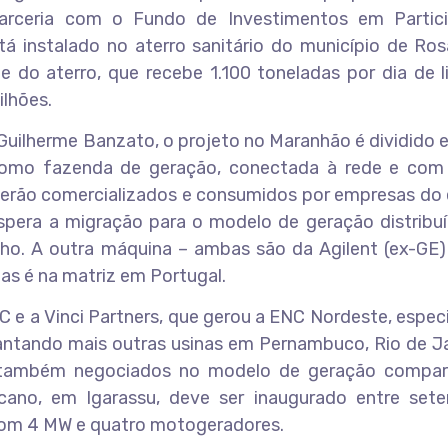
parceria com o Fundo de Investimentos em Partic
stá instalado no aterro sanitário do município de Ros
do aterro, que recebe 1.100 toneladas por dia de li
ilhões.
 Guilherme Banzato, o projeto no Maranhão é dividido
como fazenda de geração, conectada à rede e com 
e serão comercializados e consumidos por empresas do
spera a migração para o modelo de geração distribuí
nho. A outra máquina – ambas são da Agilent (ex-GE)
s é na matriz em Portugal.
C e a Vinci Partners, que gerou a ENC Nordeste, espec
lantando mais outras usinas em Pernambuco, Rio de J
 também negociados no modelo de geração compart
ano, em Igarassu, deve ser inaugurado entre set
 com 4 MW e quatro motogeradores.