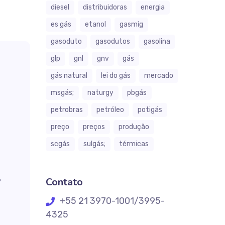
diesel
distribuidoras
energia
es gás
etanol
gasmig
gasoduto
gasodutos
gasolina
glp
gnl
gnv
gás
gás natural
lei do gás
mercado
msgás;
naturgy
pbgás
petrobras
petróleo
potigás
preço
preços
produção
scgás
sulgás;
térmicas
Contato
º
+55 21 3970-1001/3995-
4325