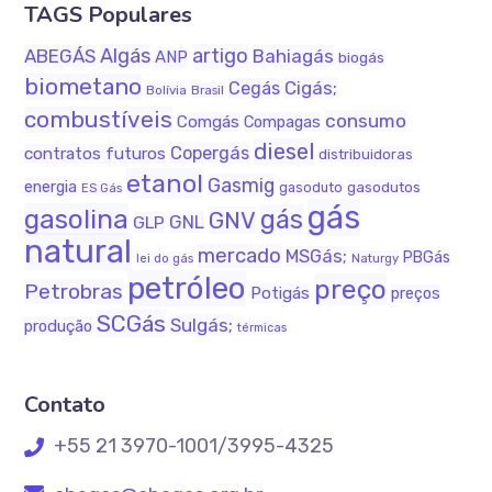
TAGS Populares
Algás
artigo
ABEGÁS
Bahiagás
ANP
biogás
biometano
Cigás;
Cegás
Bolívia
Brasil
combustíveis
consumo
Comgás
Compagas
diesel
Copergás
contratos futuros
distribuidoras
etanol
Gasmig
energia
gasodutos
gasoduto
ES Gás
gás
gasolina
gás
GNV
GNL
GLP
natural
mercado
MSGás;
PBGás
Naturgy
lei do gás
petróleo
preço
Petrobras
Potigás
preços
SCGás
Sulgás;
produção
térmicas
Contato
+55 21 3970-1001/3995-4325