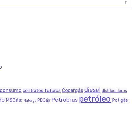
o
diesel
consumo
Copergás
contratos futuros
distribuidoras
petróleo
Petrobras
do
MSGás;
Potigás
PBGás
Naturgy