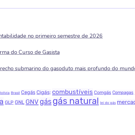
entabilidade no primeiro semestre de 2026
rma do Curso de Gasista
e trecho submarino do gasoduto mais profundo do mund
combustíveis
Cigás;
Cegás
Comgás
Compagas
Bolívia
Brasil
gás natural
na
gás
GNV
merca
GNL
GLP
lei do gás