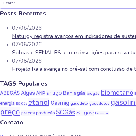
Posts Recentes
07/08/2026
Naturgy registra avanços em indicadores de sust
07/08/2026
Sulgás e SENAI-RS abrem inscrições para nova tu
07/08/2026
Projeto Raia avança no pré-sal com conclusão d
TAGS Populares
biometano
Algás
artigo
ABEGÁS
Bahiagás
ANP
biogás
gasoli
etanol
Gasmig
energia
gasodutos
gasoduto
ES Gás
preço
SCGás
Sulgás;
produção
preços
térmicas
Contato