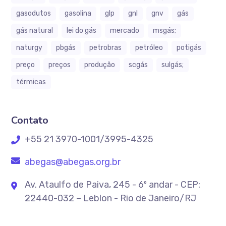
gasodutos
gasolina
glp
gnl
gnv
gás
gás natural
lei do gás
mercado
msgás;
naturgy
pbgás
petrobras
petróleo
potigás
preço
preços
produção
scgás
sulgás;
térmicas
Contato
+55 21 3970-1001/3995-4325
abegas@abegas.org.br
Av. Ataulfo de Paiva, 245 - 6º andar - CEP:
22440-032 – Leblon - Rio de Janeiro/RJ