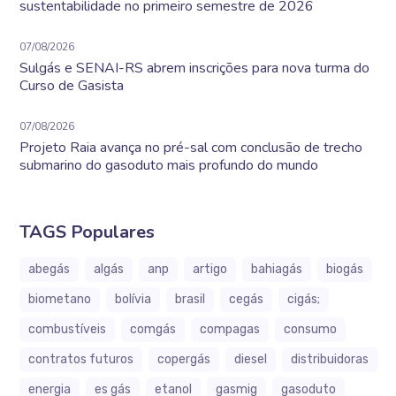
sustentabilidade no primeiro semestre de 2026
07/08/2026
Sulgás e SENAI-RS abrem inscrições para nova turma do
Curso de Gasista
07/08/2026
Projeto Raia avança no pré-sal com conclusão de trecho
submarino do gasoduto mais profundo do mundo
TAGS Populares
abegás
algás
anp
artigo
bahiagás
biogás
biometano
bolívia
brasil
cegás
cigás;
combustíveis
comgás
compagas
consumo
contratos futuros
copergás
diesel
distribuidoras
energia
es gás
etanol
gasmig
gasoduto