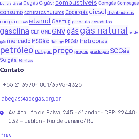
combustíveis
Cigás;
Cegás
Comgás
Compagas
Bolívia
Brasil
diesel
consumo
Copergás
contratos futuros
distribuidoras
etanol
Gasmig
energia
gasodutos
gasoduto
ES Gás
gás natural
gasolina
gás
GNV
GNL
GLP
lei do
Petrobras
mercado
MSGás;
PBGás
Naturgy
gás
petróleo
preço
SCGás
Potigás
produção
preços
Sulgás;
térmicas
Contato
+55 21 3970-1001/3995-4325
abegas@abegas.org.br
Av. Ataulfo de Paiva, 245 - 6º andar - CEP: 22440-
032 – Leblon - Rio de Janeiro/RJ
Prev