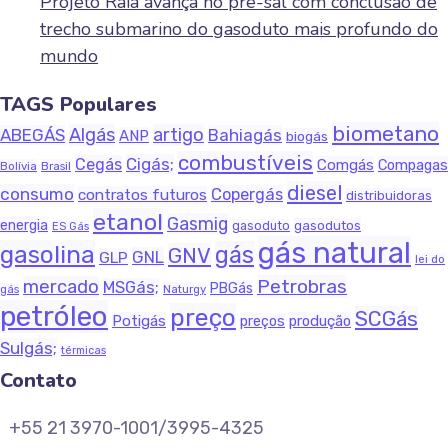
Projeto Raia avança no pré-sal com conclusão de
trecho submarino do gasoduto mais profundo do
mundo
TAGS Populares
biometano
Algás
artigo
ABEGÁS
Bahiagás
ANP
biogás
combustíveis
Cigás;
Cegás
Comgás
Compagas
Bolívia
Brasil
diesel
consumo
Copergás
contratos futuros
distribuidoras
etanol
Gasmig
energia
gasodutos
gasoduto
ES Gás
gás natural
gasolina
gás
GNV
GNL
GLP
lei do
Petrobras
mercado
MSGás;
PBGás
Naturgy
gás
petróleo
preço
SCGás
Potigás
produção
preços
Sulgás;
térmicas
Contato
+55 21 3970-1001/3995-4325