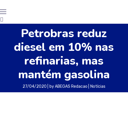
Petrobras reduz
diesel em 10% nas
refinarias, mas
mantém gasolina
27/04/2020
by
ABEGAS Redacao
Notícias
A Petrobras reduzirá o preço médio do diesel
nas refinarias em 10% a partir desta segunda-
feira (27), informou a petroleira à Reuters após
ser consultada.