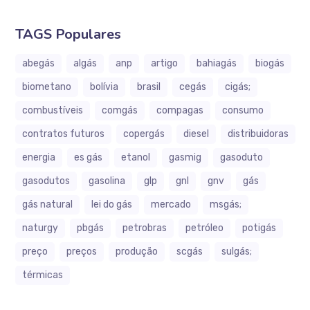
TAGS Populares
abegás
algás
anp
artigo
bahiagás
biogás
biometano
bolívia
brasil
cegás
cigás;
combustíveis
comgás
compagas
consumo
contratos futuros
copergás
diesel
distribuidoras
energia
es gás
etanol
gasmig
gasoduto
gasodutos
gasolina
glp
gnl
gnv
gás
gás natural
lei do gás
mercado
msgás;
naturgy
pbgás
petrobras
petróleo
potigás
preço
preços
produção
scgás
sulgás;
térmicas