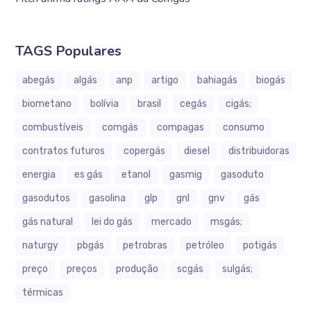
TAGS Populares
abegás
algás
anp
artigo
bahiagás
biogás
biometano
bolívia
brasil
cegás
cigás;
combustíveis
comgás
compagas
consumo
contratos futuros
copergás
diesel
distribuidoras
energia
es gás
etanol
gasmig
gasoduto
gasodutos
gasolina
glp
gnl
gnv
gás
gás natural
lei do gás
mercado
msgás;
naturgy
pbgás
petrobras
petróleo
potigás
preço
preços
produção
scgás
sulgás;
térmicas