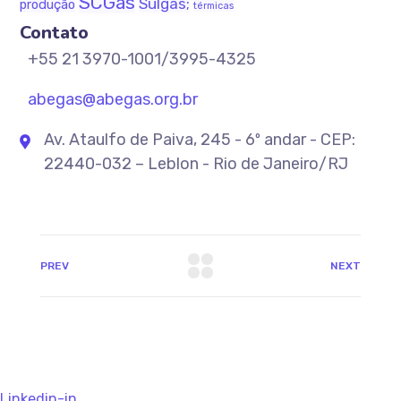
SCGás
Sulgás;
produção
térmicas
Contato
+55 21 3970-1001/3995-4325
abegas@abegas.org.br
Av. Ataulfo de Paiva, 245 - 6º andar - CEP:
22440-032 – Leblon - Rio de Janeiro/RJ
PREV
NEXT
Linkedin-in