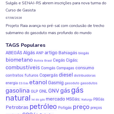
Sulgás e SENAI-RS abrem inscrições para nova turma do
Curso de Gasista
07/08/2026
Projeto Raia avança no pré-sal com conclusão de trecho
submarino do gasoduto mais profundo do mundo
TAGS Populares
Algás
artigo
ABEGÁS
Bahiagás
ANP
biogás
biometano
Cigás;
Cegás
Bolívia
Brasil
combustíveis
consumo
Comgás
Compagas
diesel
Copergás
contratos futuros
distribuidoras
etanol
Gasmig
energia
gasodutos
gasoduto
ES Gás
gás
gasolina
gás
GNV
GNL
GLP
natural
mercado
MSGás;
PBGás
Naturgy
lei do gás
petróleo
preço
Petrobras
Potigás
preços