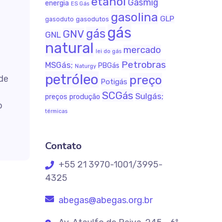
etanol
Gasmig
energia
ES Gás
gasolina
GLP
gasodutos
gasoduto
gás
gás
GNV
GNL
natural
mercado
lei do gás
Petrobras
MSGás;
PBGás
Naturgy
petróleo
preço
de
Potigás
SCGás
Sulgás;
produção
preços
o
térmicas
Contato
+55 21 3970-1001/3995-
4325
abegas@abegas.org.br