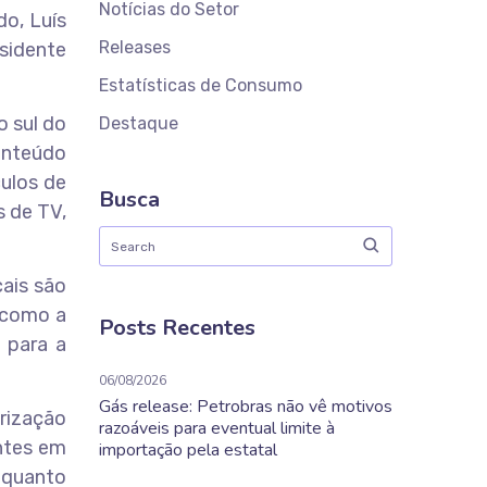
Notícias do Setor
do, Luís
Releases
sidente
Estatísticas de Consumo
o sul do
Destaque
onteúdo
culos de
Busca
s de TV,
cais são
s como a
Posts Recentes
 para a
06/08/2026
Gás release: Petrobras não vê motivos
rização
razoáveis para eventual limite à
entes em
importação pela estatal
nquanto