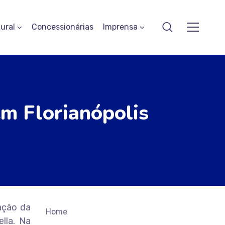
ural
Concessionárias
Imprensa
m Florianópolis
dação da
Home
lla. Na