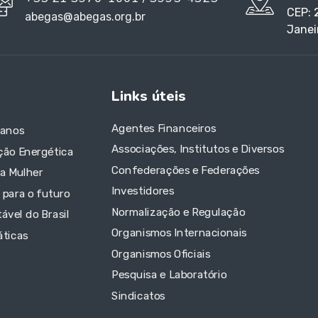
CEP: 
abegas@abegas.org.br
Janei
Links úteis
Agentes Financeiros
 anos
Associações, Institutos e Diversos
ção Energética
Confederações e Federações
da Mulher
Investidores
 para o futuro
Normalização e Regulação
ável do Brasil
Organismos Internacionais
áticas
Organismos Oficiais
Pesquisa e Laboratório
Sindicatos