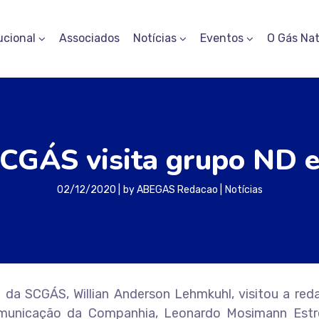
ucional
Associados
Notícias
Eventos
O Gás Nat
SCGÁS visita grupo ND e
02/12/2020
by
ABEGAS Redacao
Notícias
e da SCGÁS, Willian Anderson Lehmkuhl, visitou a re
unicação da Companhia, Leonardo Mosimann Estre