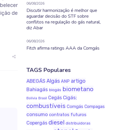
06/08/2026
belecer
Discutir harmonização é melhor que
uição de
aguardar decisão do STF sobre
conflitos na regulação do gás natural,
diz Abar
06/08/2026
Fitch afirma ratings AAA da Comgás
TAGS Populares
Algás
artigo
ABEGÁS
ANP
biometano
Bahiagás
biogás
Cigás;
Cegás
Bolívia
Brasil
combustíveis
Comgás
Compagas
consumo
contratos futuros
diesel
Copergás
distribuidoras