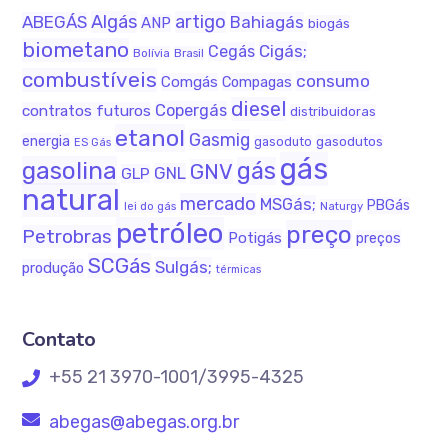
Algás
artigo
ABEGÁS
Bahiagás
ANP
biogás
biometano
Cigás;
Cegás
Bolívia
Brasil
combustíveis
consumo
Comgás
Compagas
diesel
Copergás
contratos futuros
distribuidoras
etanol
Gasmig
energia
gasodutos
gasoduto
ES Gás
gás
gasolina
gás
GNV
GNL
GLP
natural
mercado
MSGás;
PBGás
Naturgy
lei do gás
petróleo
preço
Petrobras
Potigás
preços
SCGás
Sulgás;
produção
térmicas
Contato
+55 21 3970-1001/3995-4325
abegas@abegas.org.br