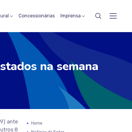
ural
Concessionárias
Imprensa
estados na semana
9) ante
Home
utros 8