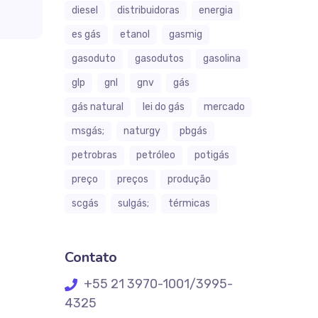
diesel
distribuidoras
energia
es gás
etanol
gasmig
gasoduto
gasodutos
gasolina
glp
gnl
gnv
gás
gás natural
lei do gás
mercado
msgás;
naturgy
pbgás
petrobras
petróleo
potigás
preço
preços
produção
scgás
sulgás;
térmicas
Contato
+55 21 3970-1001/3995-
4325