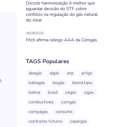
Discutir harmonização é melhor que
aguardar decisão do STF sobre
conflitos na regulação do gás natural,
diz Abar
06/08/2026
Fitch afirma ratings AAA da Comgás
TAGS Populares
abegás
algás
anp
artigo
o
bahiagás
biogás
biometano
bolívia
brasil
cegás
cigás;
combustíveis
comgás
compagas
consumo
contratos futuros
copergás