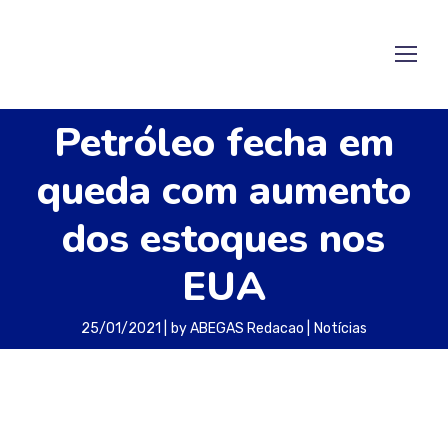
Petróleo fecha em
queda com aumento
dos estoques nos
EUA
25/01/2021
by
ABEGAS Redacao
Notícias
Dados oficiais de estoques da commodity nos
Estados Unidos indicaram uma alta maior do
que o esperado na semana passada