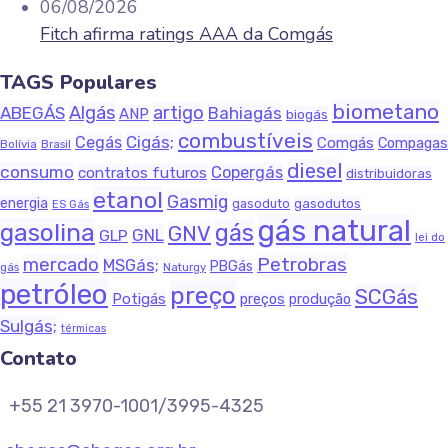
06/08/2026
Fitch afirma ratings AAA da Comgás
TAGS Populares
biometano
Algás
artigo
ABEGÁS
Bahiagás
ANP
biogás
combustíveis
Cigás;
Cegás
Comgás
Compagas
Bolívia
Brasil
diesel
consumo
Copergás
contratos futuros
distribuidoras
etanol
Gasmig
energia
gasodutos
gasoduto
ES Gás
gás natural
gasolina
gás
GNV
GNL
GLP
lei do
Petrobras
mercado
MSGás;
PBGás
gás
Naturgy
petróleo
preço
SCGás
Potigás
produção
preços
Sulgás;
térmicas
Contato
+55 21 3970-1001/3995-4325