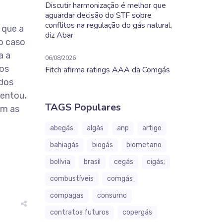
Discutir harmonização é melhor que
aguardar decisão do STF sobre
conflitos na regulação do gás natural,
 que a
diz Abar
no caso
a a
06/08/2026
ços
Fitch afirma ratings AAA da Comgás
 dos
centou,
TAGS Populares
om as
abegás
algás
anp
artigo
bahiagás
biogás
biometano
bolívia
brasil
cegás
cigás;
combustíveis
comgás
compagas
consumo
contratos futuros
copergás