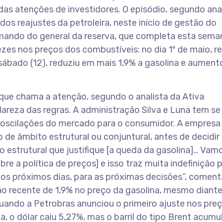
das atenções de investidores. O episódio, segundo anal
 dos reajustes da petroleira, neste início de gestão do
omando do general da reserva, que completa esta sema
es nos preços dos combustíveis: no dia 1º de maio, r
 sábado (12), reduziu em mais 1,9% a gasolina e aument
que chama a atenção, segundo o analista da Ativa
clareza das regras. A administração Silva e Luna tem se
 oscilações do mercado para o consumidor. A empresa
o de âmbito estrutural ou conjuntural, antes de decidir
estrutural que justifique [a queda da gasolina]… Vamo
bre a política de preços] e isso traz muita indefinição 
ra os próximos dias, para as próximas decisões”, coment
ão recente de 1,9% no preço da gasolina, mesmo diant
quando a Petrobras anunciou o primeiro ajuste nos pre
, o dólar caiu 5,27%, mas o barril do tipo Brent acum