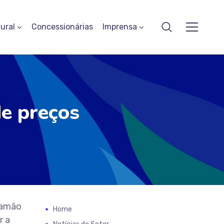
ural
Concessionárias
Imprensa
e preços
tramão
Home
r a