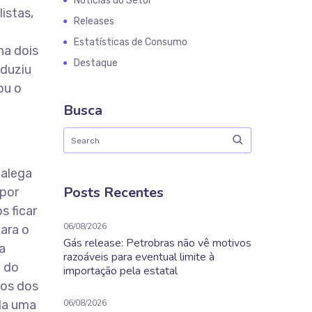
Notícias do Setor
istas,
Releases
Estatísticas de Consumo
na dois
Destaque
eduziu
ou o
Busca
 alega
Posts Recentes
 por
s ficar
06/08/2026
para o
Gás release: Petrobras não vê motivos
a
razoáveis para eventual limite à
e do
importação pela estatal
ços dos
ula uma
06/08/2026