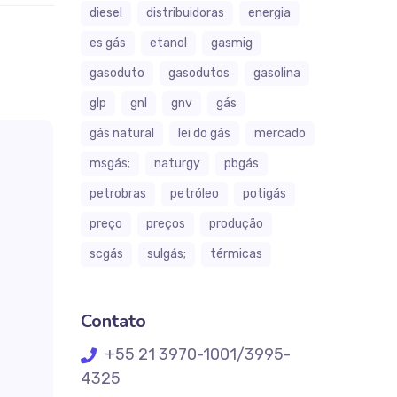
diesel
distribuidoras
energia
es gás
etanol
gasmig
gasoduto
gasodutos
gasolina
glp
gnl
gnv
gás
gás natural
lei do gás
mercado
msgás;
naturgy
pbgás
petrobras
petróleo
potigás
preço
preços
produção
scgás
sulgás;
térmicas
Contato
+55 21 3970-1001/3995-
4325