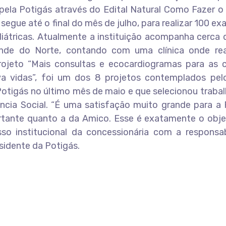
 pela Potigás através do Edital Natural Como Fazer 
e segue até o final do mês de julho, para realizar 100 e
átricas. Atualmente a instituição acompanha cerca d
nde do Norte, contando com uma clínica onde rea
jeto “Mais consultas e ecocardiogramas para as c
va vidas”, foi um dos 8 projetos contemplados pelo
Potigás no último mês de maio e que selecionou traba
ência Social. “É uma satisfação muito grande para a
rtante quanto a da Amico. Esse é exatamente o obje
so institucional da concessionária com a responsab
esidente da Potigás.