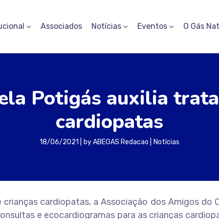
ucional
Associados
Notícias
Eventos
O Gás Nat
ela Potigás auxilia trat
cardiopatas
18/06/2021
by
ABEGAS Redacao
Notícias
e crianças cardiopatas, a Associação dos Amigos do 
 consultas e ecocardiogramas para as crianças cardiop