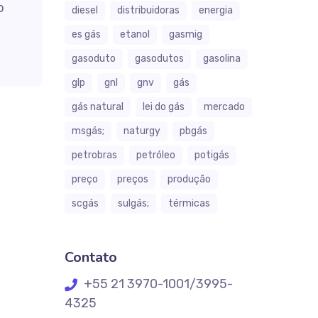
o
diesel
distribuidoras
energia
es gás
etanol
gasmig
gasoduto
gasodutos
gasolina
glp
gnl
gnv
gás
gás natural
lei do gás
mercado
msgás;
naturgy
pbgás
petrobras
petróleo
potigás
preço
preços
produção
scgás
sulgás;
térmicas
Contato
+55 21 3970-1001/3995-
4325