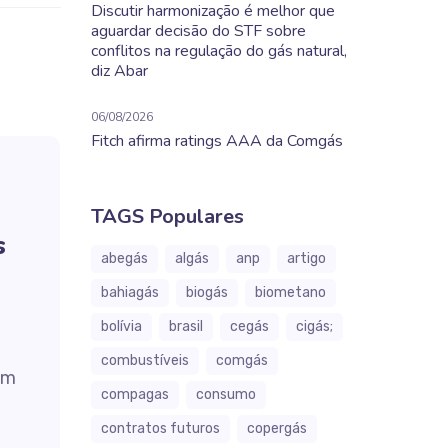
Discutir harmonização é melhor que
aguardar decisão do STF sobre
conflitos na regulação do gás natural,
diz Abar
06/08/2026
Fitch afirma ratings AAA da Comgás
TAGS Populares
s
abegás
algás
anp
artigo
bahiagás
biogás
biometano
bolívia
brasil
cegás
cigás;
combustíveis
comgás
em
compagas
consumo
contratos futuros
copergás