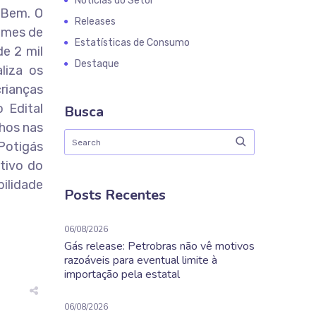
Notícias do Setor
o Bem. O
Releases
xames de
Estatísticas de Consumo
e 2 mil
Destaque
liza os
rianças
 Edital
Busca
lhos nas
 Potigás
tivo do
ilidade
Posts Recentes
06/08/2026
Gás release: Petrobras não vê motivos
razoáveis para eventual limite à
importação pela estatal
06/08/2026