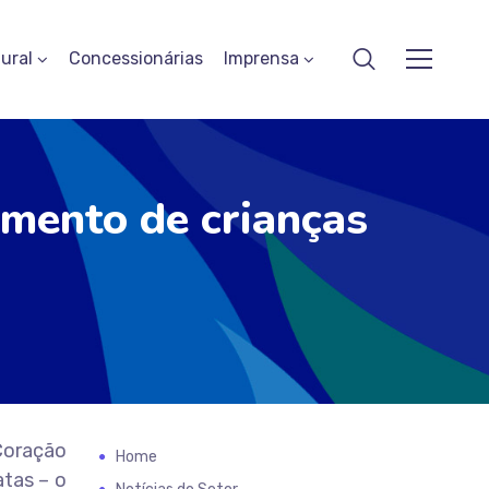
ural
Concessionárias
Imprensa
amento de crianças
Coração
Home
atas – o