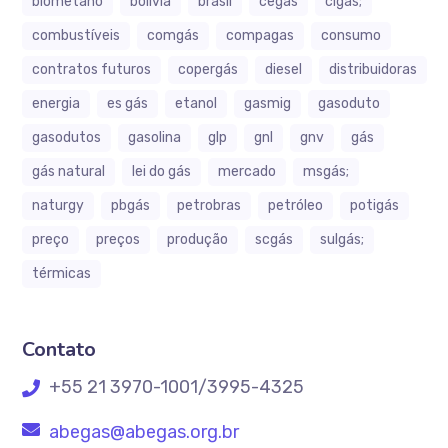
biometano
bolívia
brasil
cegás
cigás;
combustíveis
comgás
compagas
consumo
contratos futuros
copergás
diesel
distribuidoras
energia
es gás
etanol
gasmig
gasoduto
gasodutos
gasolina
glp
gnl
gnv
gás
gás natural
lei do gás
mercado
msgás;
naturgy
pbgás
petrobras
petróleo
potigás
preço
preços
produção
scgás
sulgás;
térmicas
Contato
+55 21 3970-1001/3995-4325
abegas@abegas.org.br