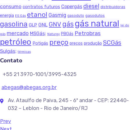
diesel
consumo
Copergás
contratos futuros
distribuidoras
etanol
Gasmig
energia
gasodutos
gasoduto
ES Gás
gás natural
gasolina
gás
GNV
GNL
GLP
lei do
Petrobras
mercado
MSGás;
PBGás
gás
Naturgy
petróleo
preço
SCGás
Potigás
produção
preços
Sulgás;
térmicas
Contato
+55 21 3970-1001/3995-4325
abegas@abegas.org.br
Av. Ataulfo de Paiva, 245 - 6º andar - CEP: 22440-
032 – Leblon - Rio de Janeiro/RJ
Prev
Next