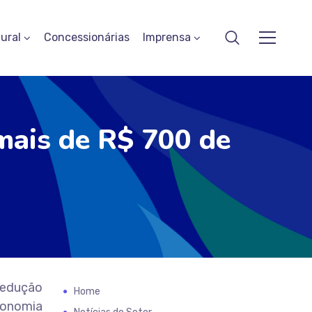
ural
Concessionárias
Imprensa
mais de R$ 700 de
 redução
Home
conomia