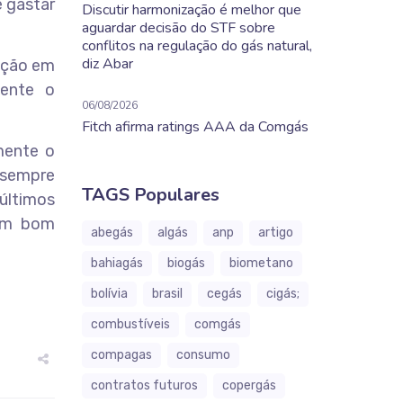
e gastar
Discutir harmonização é melhor que
aguardar decisão do STF sobre
conflitos na regulação do gás natural,
diz Abar
lação em
mente o
06/08/2026
Fitch afirma ratings AAA da Comgás
mente o
 sempre
TAGS Populares
 últimos
 um bom
abegás
algás
anp
artigo
bahiagás
biogás
biometano
bolívia
brasil
cegás
cigás;
combustíveis
comgás
compagas
consumo
contratos futuros
copergás