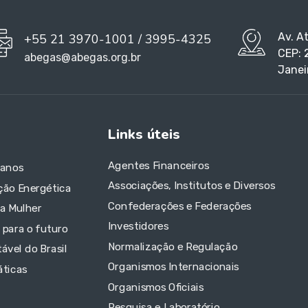
Av. A
+55 21 3970-1001 / 3995-4325
CEP: 
abegas@abegas.org.br
Janei
Links úteis
Agentes Financeiros
 anos
Associações, Institutos e Diversos
ção Energética
Confederações e Federações
da Mulher
Investidores
 para o futuro
Normalização e Regulação
ável do Brasil
Organismos Internacionais
áticas
Organismos Oficiais
Pesquisa e Laboratório