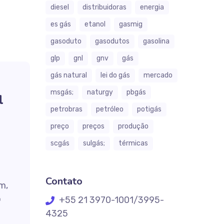
diesel
distribuidoras
energia
es gás
etanol
gasmig
gasoduto
gasodutos
gasolina
glp
gnl
gnv
gás
gás natural
lei do gás
mercado
msgás;
naturgy
pbgás
l
petrobras
petróleo
potigás
preço
preços
produção
scgás
sulgás;
térmicas
Contato
m,
o
+55 21 3970-1001/3995-
4325