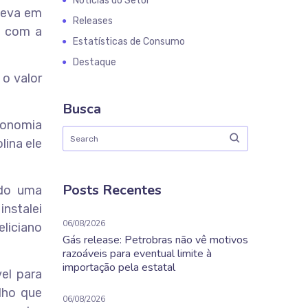
Notícias do Setor
leva em
Releases
a com a
Estatísticas de Consumo
Destaque
o valor
Busca
economia
ina ele
Posts Recentes
ndo uma
instalei
06/08/2026
eliciano
Gás release: Petrobras não vê motivos
razoáveis para eventual limite à
importação pela estatal
el para
lho que
06/08/2026