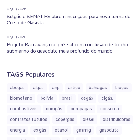
07/08/2026
Sulgás e SENAI-RS abrem inscrições para nova turma do
Curso de Gasista
07/08/2026
Projeto Raia avança no pré-sal com conclusão de trecho
submarino do gasoduto mais profundo do mundo
TAGS Populares
abegás
algás
anp
artigo
bahiagás
biogás
biometano
bolívia
brasil
cegás
cigás;
combustíveis
comgás
compagas
consumo
contratos futuros
copergás
diesel
distribuidoras
energia
es gás
etanol
gasmig
gasoduto