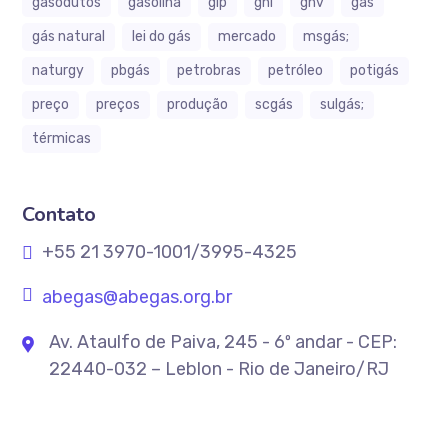
gasodutos
gasolina
glp
gnl
gnv
gás
gás natural
lei do gás
mercado
msgás;
naturgy
pbgás
petrobras
petróleo
potigás
preço
preços
produção
scgás
sulgás;
térmicas
Contato
+55 21 3970-1001/3995-4325
abegas@abegas.org.br
Av. Ataulfo de Paiva, 245 - 6º andar - CEP:
22440-032 – Leblon - Rio de Janeiro/RJ