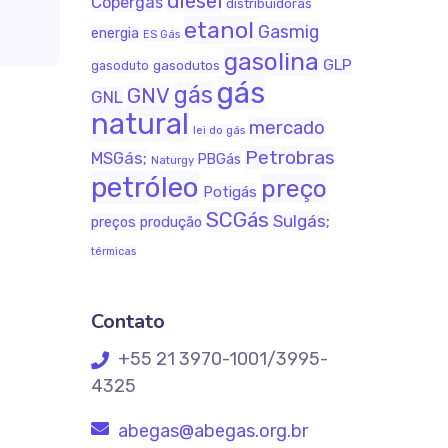
diesel
Copergás
distribuidoras
etanol
Gasmig
energia
ES Gás
gasolina
GLP
gasodutos
gasoduto
gás
gás
GNV
GNL
natural
mercado
lei do gás
Petrobras
MSGás;
PBGás
Naturgy
petróleo
preço
Potigás
SCGás
Sulgás;
produção
preços
térmicas
Contato
+55 21 3970-1001/3995-
4325
abegas@abegas.org.br