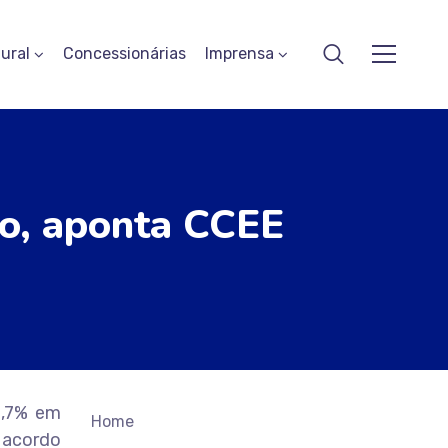
ural
Concessionárias
Imprensa
ro, aponta CCEE
0,7% em
Home
 acordo