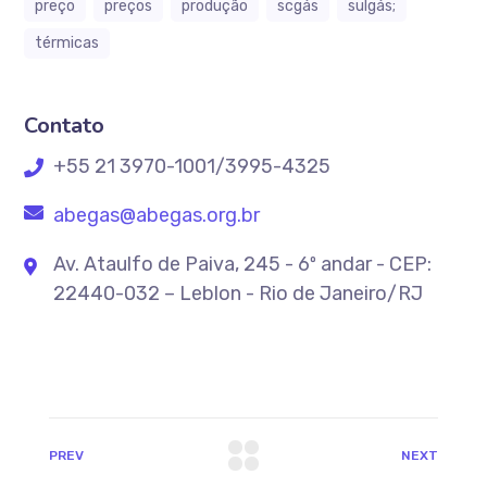
preço
preços
produção
scgás
sulgás;
térmicas
Contato
+55 21 3970-1001/3995-4325
abegas@abegas.org.br
Av. Ataulfo de Paiva, 245 - 6º andar - CEP:
22440-032 – Leblon - Rio de Janeiro/RJ
PREV
NEXT