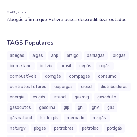
05/08/2026
Abegás afirma que Relivre busca descredibilizar estados
TAGS Populares
abegás
algás
anp
artigo
bahiagás
biogás
biometano
bolívia
brasil
cegás
cigás;
combustíveis
comgás
compagas
consumo
contratos futuros
copergás
diesel
distribuidoras
energia
es gás
etanol
gasmig
gasoduto
gasodutos
gasolina
glp
gnl
gnv
gás
gás natural
lei do gás
mercado
msgás;
naturgy
pbgás
petrobras
petróleo
potigás