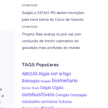
07/08/2026
Sulgás e SENAI-RS abrem inscrições
para nova turma do Curso de Gasista
07/08/2026
Projeto Raia avança no pré-sal com
conclusão de trecho submarino do
gasoduto mais profundo do mundo
TAGS Populares
Algás
artigo
ABEGÁS
ANP
biometano
Bahiagás
biogás
Cigás;
Cegás
Bolívia
Brasil
a
combustíveis
Comgás
Compagas
 a
consumo
o
contratos futuros