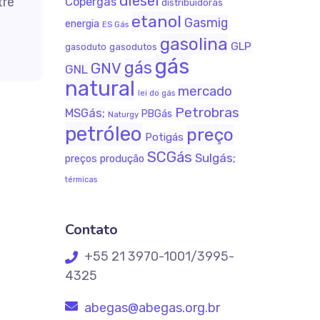
diesel
tre
Copergás
distribuidoras
etanol
Gasmig
energia
ES Gás
gasolina
GLP
gasodutos
gasoduto
gás
gás
GNV
GNL
natural
mercado
lei do gás
Petrobras
MSGás;
PBGás
Naturgy
petróleo
preço
Potigás
SCGás
Sulgás;
produção
preços
térmicas
Contato
+55 21 3970-1001/3995-
4325
abegas@abegas.org.br