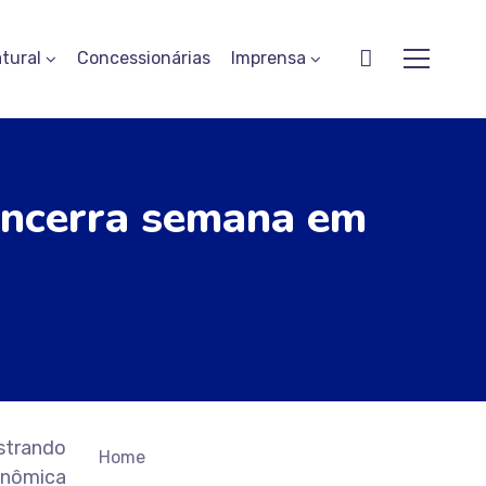
tural
Concessionárias
Imprensa
encerra semana em
istrando
Home
onômica