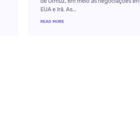
de Ormuz, em meio às negociações en
EUA e Irã. As...
READ MORE