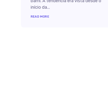
barril. A tendência era vista desde o
início da...
READ MORE