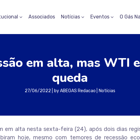
tucional
Associados
Notícias
Eventos
O Gás Na
essão em alta, mas WTI 
queda
27/06/2022
by
ABEGAS Redacao
Notícias
 em alta nesta sexta-feira (24), após dois dias reg
 subiram hoje, mesmo com temores de recessão ec