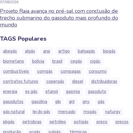
07/08/2026
Projeto Raia avança no pré-sal com conclusão de
trecho submarino do gasoduto mais profundo do
mundo
TAGS Populares
abegás
algás
anp
artigo
bahiagás
biogás
biometano
bolívia
brasil
cegás
cigás;
combustíveis
comgás
compagas
consumo
contratos futuros
copergás
diesel
distribuidoras
energia
es gás
etanol
gasmig
gasoduto
gasodutos
gasolina
glp
gnl
gnv
gás
gás natural
lei do gás
mercado
msgás;
naturgy
pbgás
petrobras
petróleo
potigás
preço
preços
produção
scgás
sulgás;
térmicas