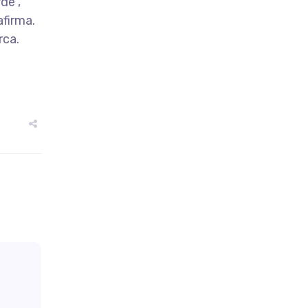
de”,
firma.
rca.