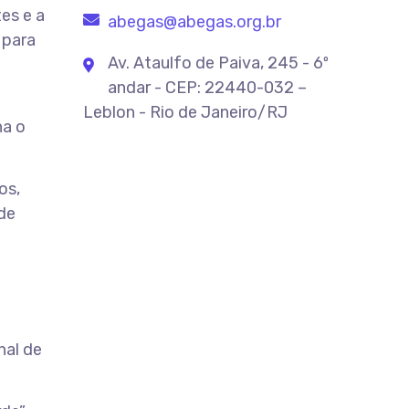
es e a
abegas@abegas.org.br
 para
Av. Ataulfo de Paiva, 245 - 6º
andar - CEP: 22440-032 –
Leblon - Rio de Janeiro/RJ
na o
os,
 de
nal de