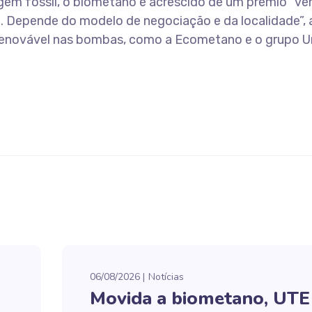
em fóssil, o biometano é acrescido de um prêmio “ver
. Depende do modelo de negociação e da localidade”, a
 renovável nas bombas, como a Ecometano e o grupo U
06/08/2026
Notícias
Movida a biometano, UTE