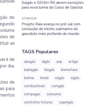
bustível
Sulgás e SENAI-RS abrem inscrições
para nova turma do Curso de Gasista
ução do
07/08/2026
Segundo
Projeto Raia avança no pré-sal com
conclusão de trecho submarino do
 volume
gasoduto mais profundo do mundo
hões de
ituir as
TAGS Populares
vel é de
abegás
algás
anp
artigo
por dia,
bahiagás
biogás
biometano
bolívia
brasil
cegás
cigás;
ções de
combustíveis
comgás
mas para
compagas
consumo
imentos
contratos futuros
copergás