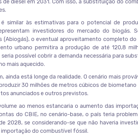
ros de diesel em 2031. Com isso, a substituição do com
es.
 similar às estimativas para o potencial de prod
representam investidores do mercado do biogás. 
ás (Abiogás), o eventual aproveitamento completo do
ento urbano permitira a produção de até 120,8 mil
seria possível cobrir a demanda necessária para subst
mo mais aquecido.
, ainda está longe da realidade. O cenário mais prová
produzir 30 milhões de metros cúbicos de biometano 
tos anunciados e outros previstos.
volume ao menos estancaria o aumento das importa
ontas do CBIE, no cenário-base, o país teria proble
 de 2028, se considerando-se que não haveria invest
 importação do combustível fóssil.