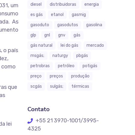
diesel
distribuidoras
energia
2031, um
consumo
es gás
etanol
gasmig
ada. As
gasoduto
gasodutos
gasolina
aumento
glp
gnl
gnv
gás
gás natural
lei do gás
mercado
, o país
msgás;
naturgy
pbgás
dez,
, como
petrobras
petróleo
potigás
preço
preços
produção
ras que
scgás
sulgás;
térmicas
as
Contato
+55 21 3970-1001/3995-
a lei
4325