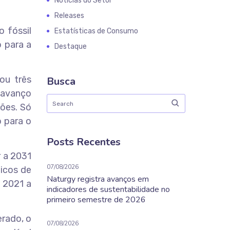
Notícias do Setor
Releases
o fóssil
Estatísticas de Consumo
o para a
Destaque
ou três
Busca
 avanço
ções. Só
o para o
Posts Recentes
r a 2031
07/08/2026
bicos de
Naturgy registra avanços em
 2021 a
indicadores de sustentabilidade no
primeiro semestre de 2026
erado, o
07/08/2026