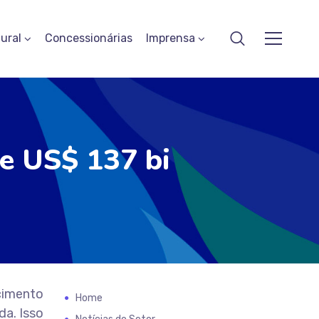
ural
Concessionárias
Imprensa
de US$ 137 bi
ecimento
Home
da. Isso