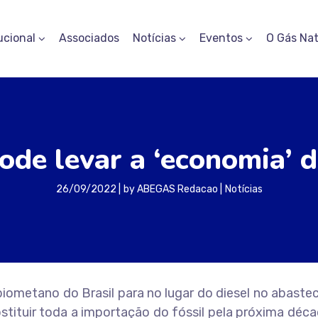
ucional
Associados
Notícias
Eventos
O Gás Nat
de levar a ‘economia’ 
26/09/2022
by
ABEGAS Redacao
Notícias
biometano do Brasil para no lugar do diesel no abast
stituir toda a importação do fóssil pela próxima déca