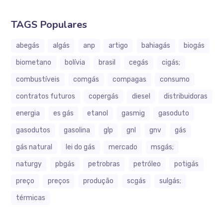
TAGS Populares
abegás
algás
anp
artigo
bahiagás
biogás
biometano
bolívia
brasil
cegás
cigás;
combustíveis
comgás
compagas
consumo
contratos futuros
copergás
diesel
distribuidoras
energia
es gás
etanol
gasmig
gasoduto
gasodutos
gasolina
glp
gnl
gnv
gás
gás natural
lei do gás
mercado
msgás;
naturgy
pbgás
petrobras
petróleo
potigás
preço
preços
produção
scgás
sulgás;
térmicas