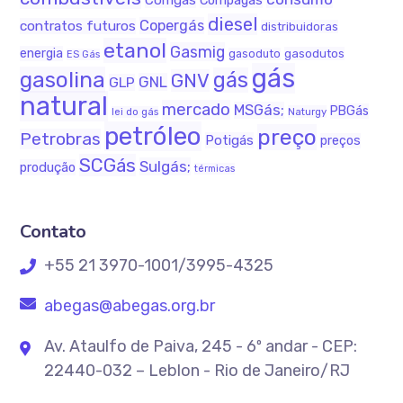
Comgás
Compagas
diesel
Copergás
contratos futuros
distribuidoras
etanol
Gasmig
energia
gasodutos
gasoduto
ES Gás
gás
gasolina
gás
GNV
GNL
GLP
natural
mercado
MSGás;
PBGás
Naturgy
lei do gás
petróleo
preço
Petrobras
Potigás
preços
SCGás
Sulgás;
produção
térmicas
Contato
+55 21 3970-1001/3995-4325
abegas@abegas.org.br
Av. Ataulfo de Paiva, 245 - 6º andar - CEP:
22440-032 – Leblon - Rio de Janeiro/RJ