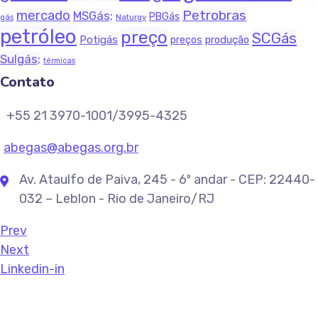
Petrobras
mercado
MSGás;
PBGás
Naturgy
gás
petróleo
preço
SCGás
Potigás
produção
preços
Sulgás;
térmicas
Contato
+55 21 3970-1001/3995-4325
abegas@abegas.org.br
Av. Ataulfo de Paiva, 245 - 6º andar - CEP: 22440-
032 – Leblon - Rio de Janeiro/RJ
Prev
Next
Linkedin-in