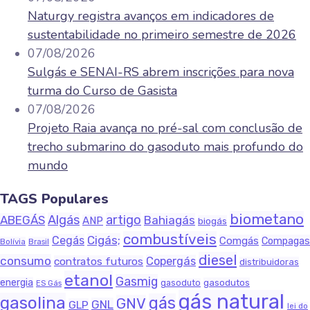
Naturgy registra avanços em indicadores de
sustentabilidade no primeiro semestre de 2026
07/08/2026
Sulgás e SENAI-RS abrem inscrições para nova
turma do Curso de Gasista
07/08/2026
Projeto Raia avança no pré-sal com conclusão de
trecho submarino do gasoduto mais profundo do
mundo
TAGS Populares
biometano
Algás
artigo
ABEGÁS
Bahiagás
ANP
biogás
combustíveis
Cigás;
Cegás
Comgás
Compagas
Bolívia
Brasil
diesel
consumo
Copergás
contratos futuros
distribuidoras
etanol
Gasmig
energia
gasodutos
gasoduto
ES Gás
gás natural
gasolina
gás
GNV
GNL
GLP
lei do